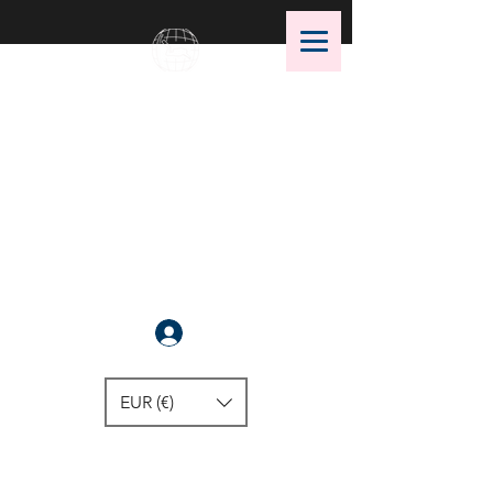
OMS Dive Store
Il n'y a rien de mieux
Se connecter
EUR (€)