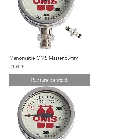
Manomètre OMS Master 63mm
Prix
84,90 €
Rupture de stock