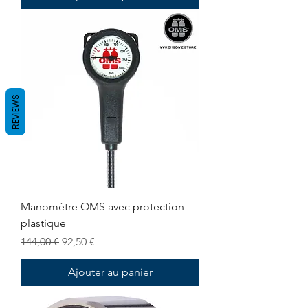
REVIEWS
Manomètre OMS avec protection
plastique
Prix original
Prix promotionnel
144,00 €
92,50 €
Ajouter au panier