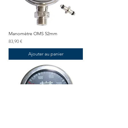
Manomètre OMS 52mm
Prix
83,90 €
Ajouter au panier