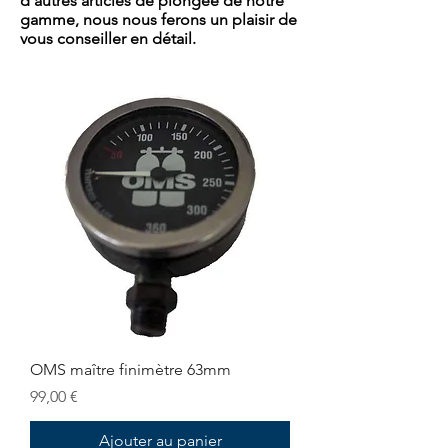
d'autres articles de plongée de notre
gamme, nous nous ferons un plaisir de
vous conseiller en détail.
OMS maître finimètre 63mm
Prix
99,00 €
Ajouter au panier