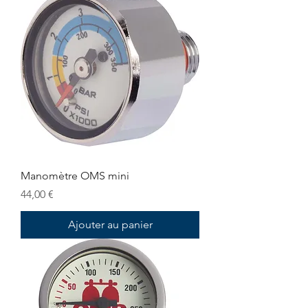
Manomètre OMS mini
Prix
44,00 €
Ajouter au panier