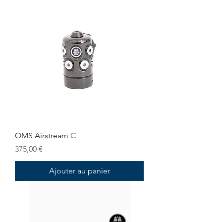
OMS Airstream C
Prix
375,00 €
Ajouter au panier