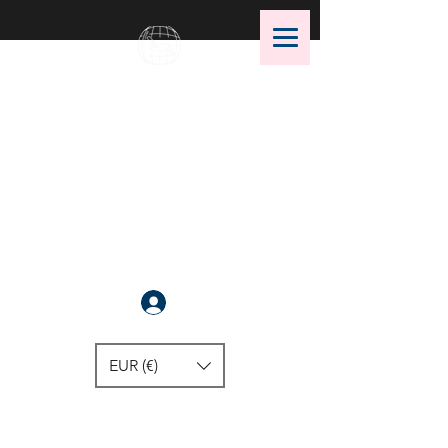
OMS Dive Store
Il n'y a rien de mieux
Se connecter
EUR (€)