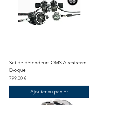
Set de détendeurs OMS Airestream
Evoque
Prix
799,00 €
Ajouter au panier