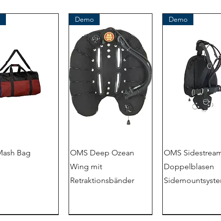
Demo
Demo
ash Bag
OMS Deep Ozean
OMS Sidestream
Wing mit
Doppelblasen
Retraktionsbänder
Sidemountsyst
Demo
magasin d'usine