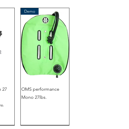
Demo
 27
OMS performance
Mono 27lbs.
em
magasin d'usine