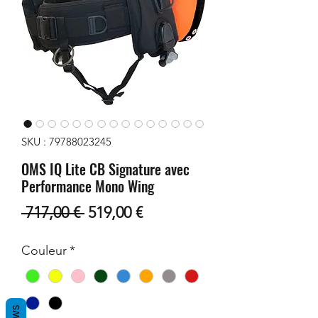
SKU : 79788023245
OMS IQ Lite CB Signature avec
Performance Mono Wing
Prix
Prix
 717,00 € 
519,00 €
original
promotionnel
Couleur
*