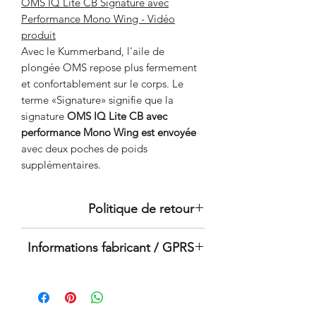
OMS IQ Lite CB Signature avec
Performance Mono Wing - Vidéo
produit
Avec le Kummerband, l'aile de
plongée OMS repose plus fermement
et confortablement sur le corps. Le
terme «Signature» signifie que la
signature
OMS IQ Lite CB avec
performance Mono Wing est envoyée
avec deux poches de poids
supplémentaires.
Politique de retour
Vous avez le droit de retourner la
Informations fabricant / GPRS
marchandise dans les 30 jours sans
donner de raison.
Il s'agit d'un produit original de la
Les titulaires de la - OMS-Diver-Key
marque : OMS
Card - ont le droit de retourner la
(Systèmes de gestion des océans)