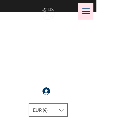
OMS Dive Store
Il n'y a rien de mieux
Se connecter
EUR (€)