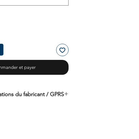
mander et payer
ations du fabricant / GPRS
duit original de la marque : OMS
ystèmes de gestion des océans)
Importateur :
BtS® Europe AG
Klosterhofweg 96