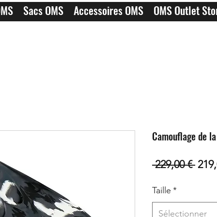
OMS
Sacs OMS
Accessoires OMS
OMS Outlet Sto
Camouflage de la
Prix
 229,00 € 
219,
origi
Taille
*
Sélectionner