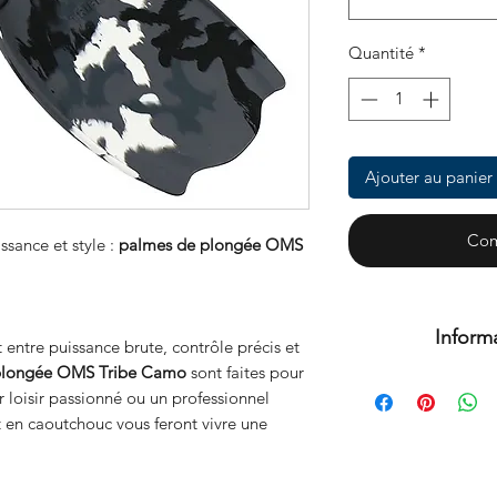
Quantité
*
Ajouter au panier
Com
ssance et style :
palmes de plongée OMS
Inform
t entre puissance brute, contrôle précis et
plongée OMS Tribe Camo
sont faites pour
Il s'agit d'un pro
 loisir passionné ou un professionnel
(S
 en caoutchouc vous feront vivre une