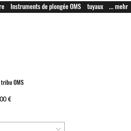
re
Instruments de plongée OMS
tuyaux
... mehr
 tribu OMS
Prix
00 €
nal
promotionnel