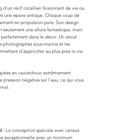
g d'un récif corallien foisonnant de vie ou
vers une épave antique. Chaque coup de
tement en propulsion pure. Son design
n seulement une allure fantastique, mais
 parfaitement dans le décor. Un atout
s photographes sous-marins et les
ermettant d'approcher au plus près la vie
iquées en caoutchouc extrêmement
re pression négative sur l'eau, ce qui vous
imal.
l :
La conception spéciale avec canaux
ée exceptionnelle avec un minimum