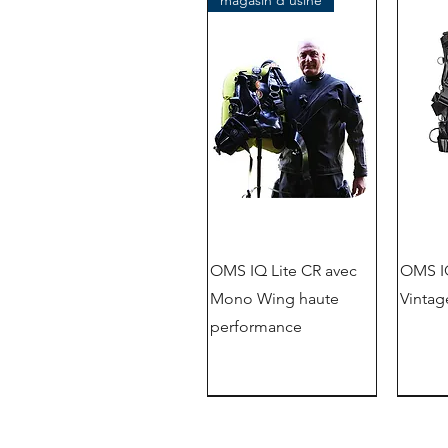
magasin d'usine
OMS IQ Lite CR avec
OMS IQ
Mono Wing haute
Vintag
performance
Nouveau