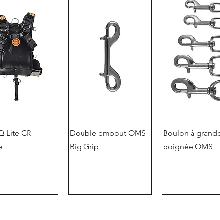
 Lite CR
Double embout OMS
Boulon à grand
e
Big Grip
poignée OMS
version allemande
offre