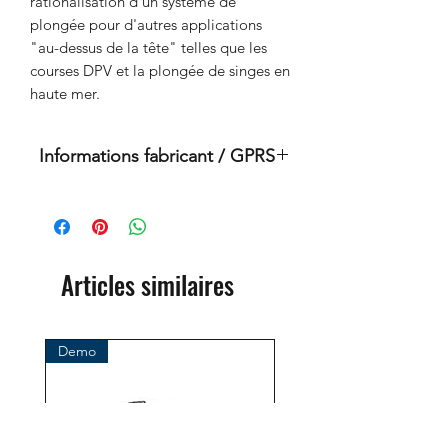
rationalisation d'un système de
plongée pour d'autres applications
"au-dessus de la tête" telles que les
courses DPV et la plongée de singes en
haute mer.
Informations fabricant / GPRS
Il s'agit d'un produit original de la
marque : OMS
(Systèmes de gestion des océans)
Importateur :
Articles similaires
BtS® Europa AG
Rue du Klosterhof 96
41199 Mönchengladbach
Demo
Allemagne
Tél. +49 (2166) 675411 - 0
E-mail : info@bts-eu.com
Web : www.bts-eu.com