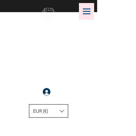
OMS Dive Store
Il n'y a rien de mieux
Se connecter
EUR (€)