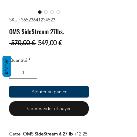
SKU : 36523641234523
OMS SideStream 27lbs.
Prix
Prix
 570,00 € 
549,00 €
original
promotionnel
Quantité
*
REVIEWS
Ajouter au panier
Commander et payer
Cette
OMS SideStream à 27 lb
(12,25